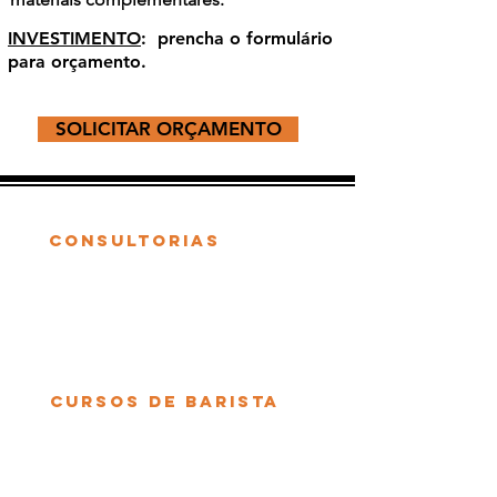
INVESTIMENTO
: prencha o formulário
para orçamento.
SOLICITAR ORÇAMENTO
ENCONTRE O QUE PRECISA
Consultorias
Consultoria de Cafés
Montagem de Cafeterias
Cursos de Barista
Curso Barista
Essencial
Curso Barista Empreendedor