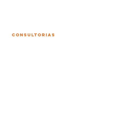
Consultorias
Consultoria de Cafés
Montagem de Cafeterias