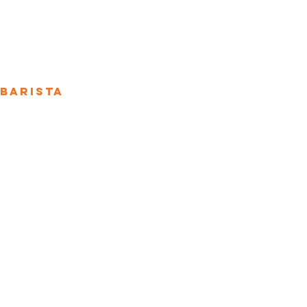
 Barista
ssencial
Empreendedor