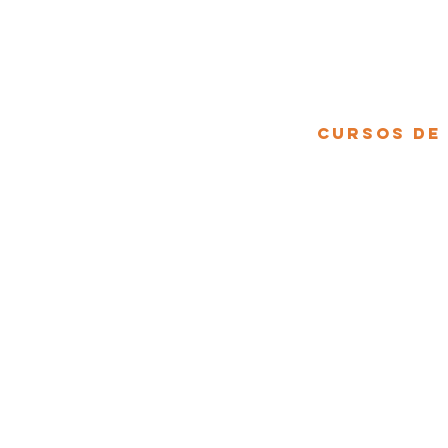
ENCONTRE O QUE PRECISA
Cursos de
Curso Barista
E
Curso Barista 