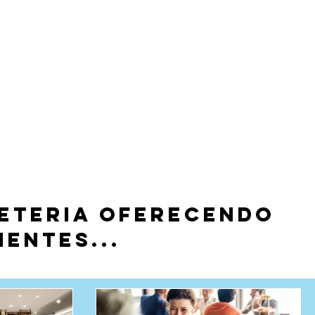
BLOG COFFEE XPERIENCE
feteria oferecendo
ientes...